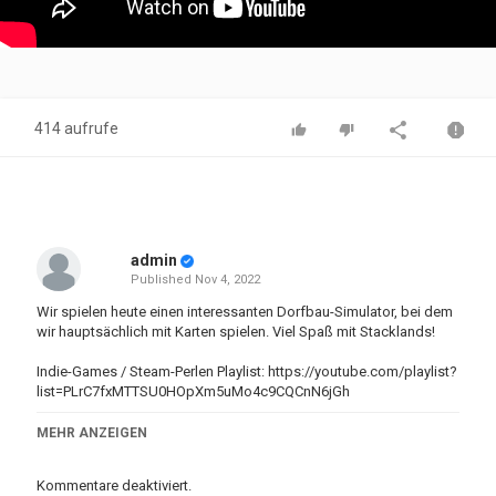
414 aufrufe
admin
Published
Nov 4, 2022
Wir spielen heute einen interessanten Dorfbau-Simulator, bei dem
wir hauptsächlich mit Karten spielen. Viel Spaß mit Stacklands!
Indie-Games / Steam-Perlen Playlist: https://youtube.com/playlist?
list=PLrC7fxMTTSU0HOpXm5uMo4c9CQCnN6jGh
►HandOfBlood Shop:
https://www.HandOfBlood.de
MEHR ANZEIGEN
►Hauptkanal:
https://bit.ly/1jekmTr
►Best of Kanal:
http://bit.ly/2MKdbom
Kommentare deaktiviert.
►HandOfTrash:
https://bit.ly/3uxLIMZ