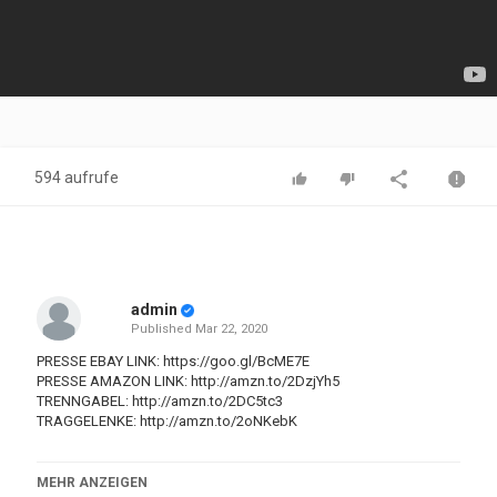
594 aufrufe
admin
Published
Mar 22, 2020
PRESSE EBAY LINK:
https://goo.gl/BcME7E
PRESSE AMAZON LINK:
http://amzn.to/2DzjYh5
TRENNGABEL:
http://amzn.to/2DC5tc3
TRAGGELENKE:
http://amzn.to/2oNKebK
In diesem Video zeige ich detailliert, wie ich die oberen und
MEHR ANZEIGEN