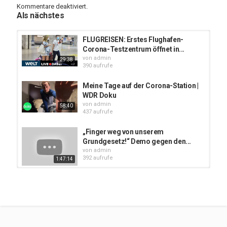
Kategorien
Kommentare deaktiviert.
Gesundheits Tipps
Als nächstes
FLUGREISEN: Erstes Flughafen-
Corona-Testzentrum öffnet in...
von
admin
29:38
390 aufrufe
Meine Tage auf der Corona-Station |
WDR Doku
von
admin
58:40
437 aufrufe
„Finger weg von unserem
Grundgesetz!“ Demo gegen den...
von
admin
392 aufrufe
1:47:14
„Finger weg von unserem
Grundgesetz!“ Demo gegen die...
von
admin
385 aufrufe
1:16:26
Frankfurt: Pferd Jenny kennt keine