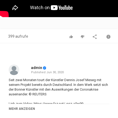
399 aufrufe
admin
Published
Jun 30, 2020
Seit zwei Monaten tourt der Künstler Dennis Josef Meseg mit
seinem Projekt bereits durch Deutschland. In dem Werk setzt sich
der Bonner Künstler mit den Auswirkungen der Coronakrise
auseinander. © REUTERS
Link zum Video:
https://www.faz.net
/-gqz-a0w99
Link zur Homepage:
https://www.faz.net
MEHR ANZEIGEN