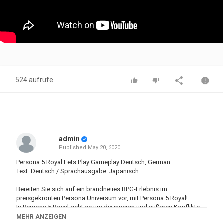
524 aufrufe
admin
Published
May 20, 2020
Persona 5 Royal Lets Play Gameplay Deutsch, German
Text: Deutsch / Sprachausgabe: Japanisch
Bereiten Sie sich auf ein brandneues RPG-Erlebnis im
preisgekrönten Persona Universum vor, mit Persona 5 Royal!
In Persona 5 Royal geht es um die inneren und äußeren Konflikte
einer Gruppe von außergewöhnlichen Highschool-Schülern. Sie
MEHR ANZEIGEN