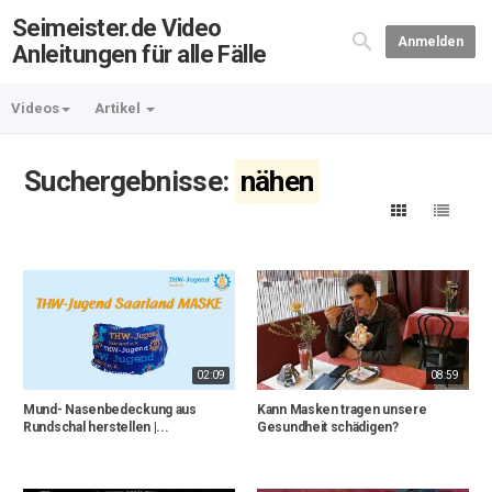
Seimeister.de Video
Anmelden
Anleitungen für alle Fälle
Videos
Artikel
Suchergebnisse:
nähen
02:09
08:59
Mund- Nasenbedeckung aus
Kann Masken tragen unsere
Rundschal herstellen |...
Gesundheit schädigen?