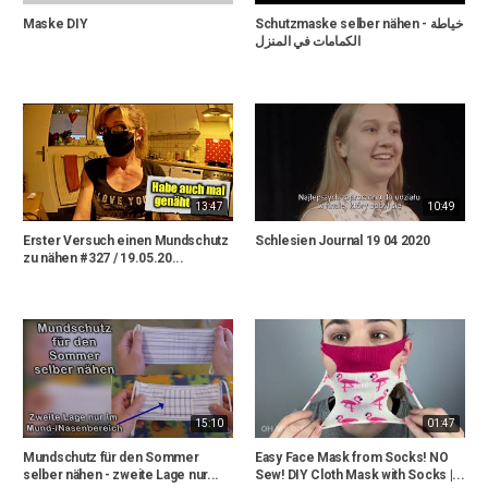
Maske DIY
Schutzmaske selber nähen - خياطة
الكمامات في المنزل
13:47
10:49
Erster Versuch einen Mundschutz
Schlesien Journal 19 04 2020
zu nähen #327 / 19.05.20...
15:10
01:47
Mundschutz für den Sommer
Easy Face Mask from Socks! NO
selber nähen - zweite Lage nur...
Sew! DIY Cloth Mask with Socks |...