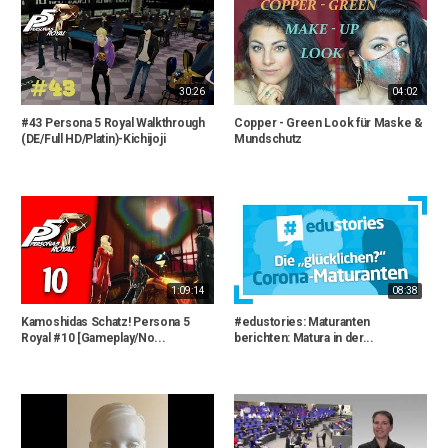
30:26
04:02
#43 Persona 5 Royal Walkthrough
Copper - Green Look für Maske &
(DE/Full HD/Platin)-Kichijoji
Mundschutz
1:09:14
08:38
Kamoshidas Schatz! Persona 5
#edustories: Maturanten
Royal #10 [Gameplay/No...
berichten: Matura in der...