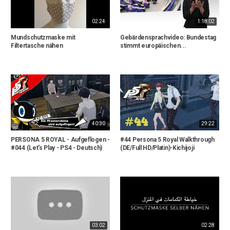
02:24
1:18:02
Mundschutzmaske mit
Gebärdensprachvideo: Bundestag
Filtertasche nähen
stimmt europäischen...
40:30
29:22
PERSONA 5 ROYAL - Aufgeflogen -
#44 Persona 5 Royal Walkthrough
#044 (Let's Play - PS4 - Deutsch)
(DE/Full HD/Platin)-Kichijoji
03:02
02:28