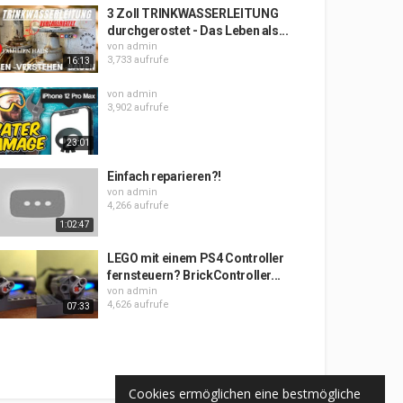
3 Zoll TRINKWASSERLEITUNG
durchgerostet - Das Leben als...
von
admin
3,733 aufrufe
16:13
von
admin
3,902 aufrufe
23:01
Einfach reparieren?!
von
admin
4,266 aufrufe
1:02:47
LEGO mit einem PS4 Controller
fernsteuern? BrickController...
von
admin
4,626 aufrufe
07:33
Cookies ermöglichen eine bestmögliche