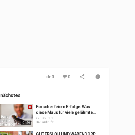
0
0
 nächstes
Forscher feiern Erfolge: Was
diese Maus für viele gelähmte...
von
admin
348 aufrufe
01:29
GÜTERSLOH UND WARENDORF: