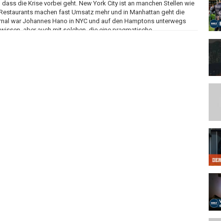
ass die Krise vorbei geht. New York City ist an manchen Stellen wie
 Restaurants machen fast Umsatz mehr und in Manhattan geht die
ournal war Johannes Hano in NYC und auf den Hamptons unterwegs
wissen, aber auch mit solchen, die eine pragmatische
rn und Friseuren.
lt passiert und was uns alle etwas angeht: Wir sorgen für Durchblick
en auf gesellschaftliche Debatten ein. Diskutiert in Livestreams mit
die wir euch präsentieren.
DFheute.de/.