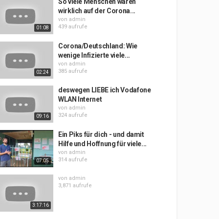
So viele Menschen waren
wirklich auf der Corona...
von
admin
439 aufrufe
01:08
Corona/Deutschland: Wie
wenige Infizierte viele...
von
admin
385 aufrufe
02:24
deswegen LIEBE ich Vodafone
WLAN Internet
von
admin
324 aufrufe
09:16
Ein Piks für dich - und damit
Hilfe und Hoffnung für viele...
von
admin
314 aufrufe
07:05
von
admin
3,871 aufrufe
3:17:16