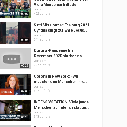
Viele Menschen trifft der...
von
admin
422 aufrufe
02:09
Sinti Missionzelt Freiburg 2021
Cynthia singt zur Ehre Jesus...
von
admin
341 aufrufe
04:05
Corona-Pandemie Im
Dezember 2020 starben so...
von
admin
327 aufrufe
03:28
Corona in New York: »Wir
mussten den Menschen ihre...
von
admin
347 aufrufe
09:00
INTENSIVSTATION: Viele junge
Menschen auf Intensivstation...
von
admin
343 aufrufe
00:50