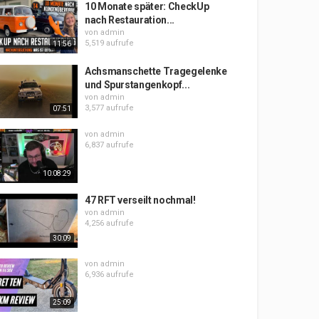
10 Monate später: CheckUp
nach Restauration...
von
admin
5,519 aufrufe
11:56
Achsmanschette Tragegelenke
und Spurstangenkopf...
von
admin
3,577 aufrufe
07:51
von
admin
6,837 aufrufe
10:08:29
47 RFT verseilt nochmal!
von
admin
4,256 aufrufe
30:09
von
admin
6,936 aufrufe
25:09