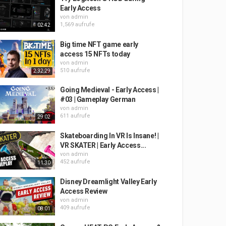
Early Access
von
admin
1,569 aufrufe
02:42
Big time NFT game early
access 15 NFTs today
von
admin
510 aufrufe
2:32:29
Going Medieval - Early Access |
#03 | Gameplay German
von
admin
611 aufrufe
29:02
Skateboarding In VR Is Insane! |
VR SKATER | Early Access...
von
admin
452 aufrufe
11:30
Disney Dreamlight Valley Early
Access Review
von
admin
409 aufrufe
08:01