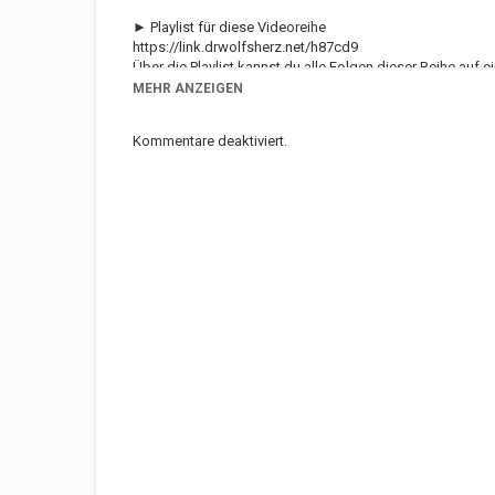
► Playlist für diese Videoreihe
https://link.drwolfsherz.net/h87cd9
Über die Playlist kannst du alle Folgen dieser Reihe auf e
MEHR ANZEIGEN
► Wann kommen neue Folgen?
Sendeplan:
https://sendeplan.drwolfsherz.net
Kommentare deaktiviert.
► Informationen über das gezeigte Spiel
Name: Foundation
Entwickler / Publisher: Polymorph Games
Steam:
https://store.steampowered.com/app/690830/Fo
► Weitere Links rund um DrWolfsherz
Webseite:
https://drwolfsherz.net
Discord-Server:
https://discord.drwolfsherz.net
Twitter:
https://twitter.drwolfsherz.net
Steam-Gruppe:
https://steam.drwolfsherz.net
► Steam-Keys gibt's günstig und seriös bei Gamesplane
Ich erhalte eine kleine Umsatzbeteiligung wenn Du diese
sich hierdurch natürlich nicht!
► Mit offenem Visier
Viele Spiele, die ich auf meinem Kanal vorstelle, werden 