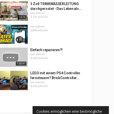
3 Zoll TRINKWASSERLEITUNG
durchgerostet - Das Leben als...
von
admin
3,731 aufrufe
16:13
von
admin
3,896 aufrufe
23:01
Einfach reparieren?!
von
admin
4,265 aufrufe
1:02:47
LEGO mit einem PS4 Controller
fernsteuern? BrickController...
von
admin
4,623 aufrufe
07:33
Cookies ermöglichen eine bestmögliche