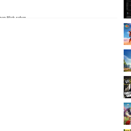
inen Blick sehen.
undation/
t:
https://gamesplanet.drwolfsherz.net
n Link benutzt und darüber ein Spiel kaufst. Deine Kosten erhöhen
mir von Entwicklern und Publishern kostenlos zur Verfügung gestellt.