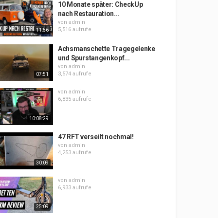
10 Monate später: CheckUp
nach Restauration...
von
admin
5,516 aufrufe
11:56
Achsmanschette Tragegelenke
und Spurstangenkopf...
von
admin
3,574 aufrufe
07:51
von
admin
6,835 aufrufe
10:08:29
47 RFT verseilt nochmal!
von
admin
4,253 aufrufe
30:09
von
admin
6,933 aufrufe
25:09