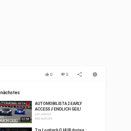
0
0
 nächstes
AUTOMOBILISTA 2 EARLY
ACCESS // ENDLICH GEIL!
von
admin
692 aufrufe
52:58
Try Logitech G HUB during