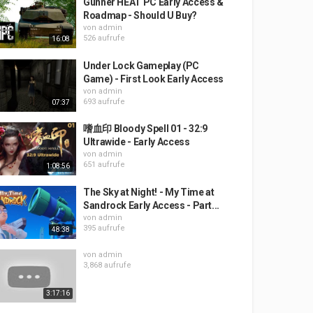
Gunner HEAT PC Early Access &
Roadmap - Should U Buy?
von
admin
526 aufrufe
16:08
Under Lock Gameplay (PC
Game) - First Look Early Access
von
admin
693 aufrufe
07:37
嗜血印 Bloody Spell 01 - 32:9
Ultrawide - Early Access
von
admin
651 aufrufe
1:08:56
The Sky at Night! - My Time at
Sandrock Early Access - Part...
von
admin
395 aufrufe
48:38
von
admin
3,868 aufrufe
3:17:16