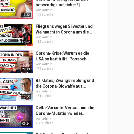
notwendig und sicher? |...
von
admin
405 aufrufe
13:32
Fliegt uns wegen Silvester und
Weihnachten Corona um die...
von
admin
412 aufrufe
08:52
Corona-Krise: Warum es die
USA so hart trifft | Possoch...
von
admin
479 aufrufe
22:19
Bill Gates, Zwangsimpfung und
die Corona-Biowaffe aus...
von
admin
464 aufrufe
13:00
Delta-Variante: Versaut uns die
Corona-Mutation wieder...
von
admin
406 aufrufe
09:24