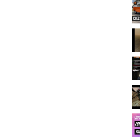
daemmung-massnahmen-christian-drosten
e
#pcrtest #coronatest #br24 #infofluencer