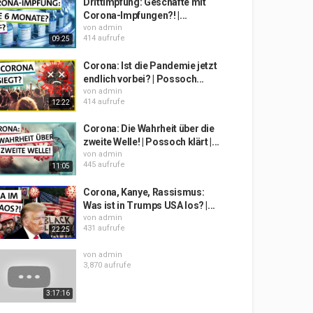
Drittimpfung: Geschäfte mit
Corona-Impfungen?! |...
von
admin
414 aufrufe
09:25
Corona: Ist die Pandemie jetzt
endlich vorbei? | Possoch...
von
admin
414 aufrufe
12:22
Corona: Die Wahrheit über die
zweite Welle! | Possoch klärt |...
von
admin
445 aufrufe
11:05
Corona, Kanye, Rassismus:
Was ist in Trumps USA los? |...
von
admin
431 aufrufe
22:25
von
admin
3,870 aufrufe
3:17:16