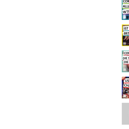
nsätze. Es gibt die Testzahlen der Labors, bei denen es sich "um eine
so keine absoluten Zahlen sondern Schätzungen. Bei infizierten
 Gesundheitsämter. Die Datengrundlage ist also unterschiedlich:
mal eine freiwillige und dadurch gegebenenfalls unvollständig Angabe
zeigt sich an den Aussagen von Donald Trump, auf die wir weiter
n, weil das Infektionsgeschehen in Deutschland aktuell wieder
Personen mit milden Krankheitsverläufen (zum Teil ohne
h Medial Journal:
hic
ierte-wegen-mehr-tests-ein-faktenfuchs
,S6yVtYM
ktionen-testungen-101.html
-fundament-arzt-nennt-corona-massnahmen-panikmache
,RtaPFlQ
-thesen-des-corona-youtubers-bodo-schiffmann
,RyrgDq1
ie-kanzlerin-was-ist-dran-an-seinen-fragen
,RutYDhd
ie-funktioniert-der-test/
onavirus/Vorl_Testung_nCoV.html
it/2020/04/07/coronavirus-nein-aktuelle-pcr-tests-haben-keine-
8/corona-pcr-test-und-vortestwahrscheinlichkeit-so-kann-es-zu-