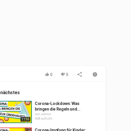
0
0
 nächstes
Corona-Lockdown: Was
bringen die Regeln und...
von
admin
428 aufrufe
11:55
Corona-Impfung für Kinder: