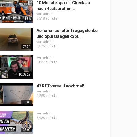
10 Monate später: CheckUp
nach Restauration...
von
admin
5,518 aufrufe
11:56
Achsmanschette Tragegelenke
und Spurstangenkopf...
von
admin
3,576 aufrufe
07:51
von
admin
6,837 aufrufe
10:08:29
47 RFT verseilt nochmal!
von
admin
4,255 aufrufe
30:09
von
admin
6,935 aufrufe
25:09