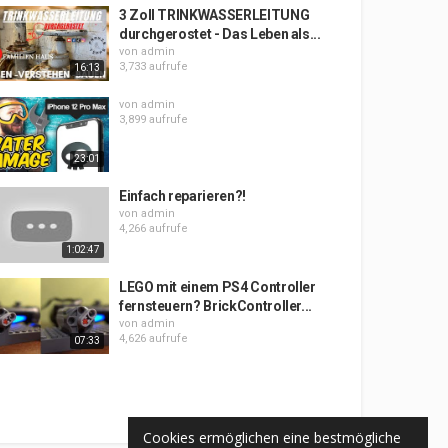
3 Zoll TRINKWASSERLEITUNG
durchgerostet - Das Leben als...
von
admin
3,733 aufrufe
16:13
von
admin
3,899 aufrufe
23:01
Einfach reparieren?!
von
admin
4,266 aufrufe
1:02:47
LEGO mit einem PS4 Controller
fernsteuern? BrickController...
von
admin
4,626 aufrufe
07:33
Cookies ermöglichen eine bestmögliche