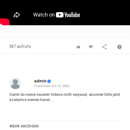
387 aufrufe
admin
Published
Oct 19, 2022
Damit du meine neusten Videos nicht verpasst, abonnier bitte jetzt
kostenlos meinen Kanal...
The Music ist arranged by Smarterklärt!.
MEHR ANZEIGEN