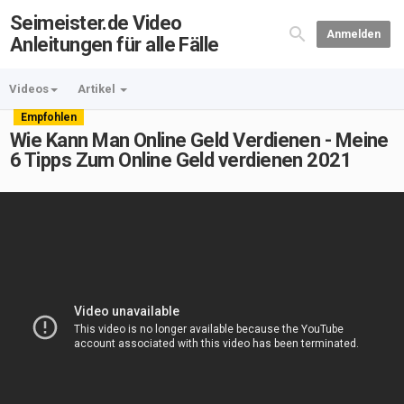
Seimeister.de Video
Anmelden
Anleitungen für alle Fälle
Videos
Artikel
Empfohlen
Wie Kann Man Online Geld Verdienen - Meine
6 Tipps Zum Online Geld verdienen 2021