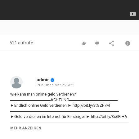
521 aufrufe
admin
Published
Mar 26, 2021
wie kann man online geld verdienen?
▬▬▬▬▬▬▬▬▬▬ACHTUNG▬▬▬▬▬▬▬▬▬▬▬▬
►Endlich online Geld verdienen ►
http://bit.ly/3tGZF7M
▬▬▬▬▬▬▬▬▬▬▬▬▬▬▬▬▬▬▬▬▬▬▬▬▬▬▬
►Geld verdienen im Internet für Einsteiger ►
http://bit.ly/3c6PrHA
▬▬▬▬▬▬▬▬▬▬▬▬▬▬▬▬▬▬▬▬▬▬▬▬▬▬▬
►Schneller Geld verdienen im Internet ►
https://bit.ly/394liH7
MEHR ANZEIGEN
▬▬▬▬▬▬▬▬▬▬▬▬▬▬▬▬▬▬▬▬▬▬▬▬▬▬▬
►Starte hier Deine Internet Karriere ►
http://bit.ly/3vL6YwU