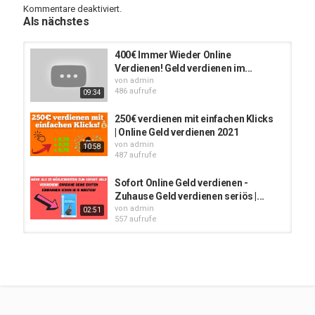
Kommentare deaktiviert.
▬▬▬▬▬▬▬▬▬▬▬▬▬▬▬▬▬▬▬▬▬▬▬▬▬▬▬
Als nächstes
►Geld verdienen mit eigenen Info Produkten ►
https://bit.ly/3eYtU5W
▬▬▬▬▬▬▬▬▬▬ACHTUNG▬▬▬▬▬▬▬▬▬▬▬▬
400€ Immer Wieder Online
Verdienen! Geld verdienen im...
von
admin
im heutigen video stelle dich dir meine 6 Tipps vor mit denen du
486 aufrufe
09:34
geld verdienen kannst in dem die Sache durchziehst.
250€ verdienen mit einfachen Klicks
ich bin online unternehmer und möchte auf meinem kanal mein
| Online Geld verdienen 2021
wissen im bezug auf das thema online geld verdienen mit dir
von
admin
10:58
teilen.
487 aufrufe
online geld verdienen: 5 einkommensquellen für 2021 - wie ich im
Sofort Online Geld verdienen -
internet geld verdienen möchte.
Zuhause Geld verdienen seriös |...
von
admin
02:51
geld verdienen online geld verdienen als schüler online geld
557 aufrufe
verdienen geld verdienen mit youtube online geld verdienen 2021
online geld verdienen ohne investition online geld machen mit 16
Online Marketing Geld Verdienen -
online geld verdienen als schüler geld verdienen 100€ pro tag
16 Online Marketing Tipps | Online...
verdienen als schüler viel geld verdienen ohne vorwissen geld
von
admin
22:52
online verdienen tiktok geld online geld verdienen geld verdienen
455 aufrufe
im internet geld verdienen online leon kramer online geld paypal
geld verdienen online geld verdienen geld verdienen im internet
Wie Du 20€ Mit Odysee Immer