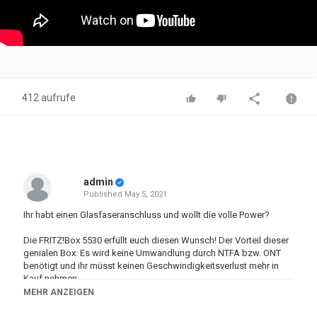
412 aufrufe
admin
Published
May 5, 2021
Ihr habt einen Glasfaseranschluss und wollt die volle Power?
Die FRITZ!Box 5530 erfüllt euch diesen Wunsch! Der Vorteil dieser
genialen Box: Es wird keine Umwandlung durch NTFA bzw. ONT
benötigt und ihr müsst keinen Geschwindigkeitsverlust mehr in
Kauf nehmen.
MEHR ANZEIGEN
Aber keine Angst vor der neuen Technik! Eure alten Geräte arbeiten
wie gewohnt und neue Geräte, die WIFI 6 fähig sind, werden noch