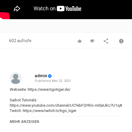
602 aufrufe
admin
Published
Mar 22, 2021
Webseite:
https://www.tigotiger.de/
Saibot Tutorials:
https://www.youtube.com/channel/UCTebFQYKlo-mI0aUkU7U1qA
Twitch:
https://www.twitch.tv/tigo_tiger
Kategorien
MEHR ANZEIGEN
Steam