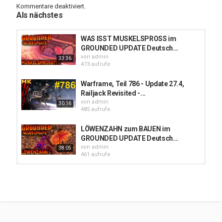
Kommentare deaktiviert.
Als nächstes
WAS ISST MUSKELSPROSS im
GROUNDED UPDATE Deutsch...
von
admin
33:36
473 aufrufe
Warframe, Teil 786 - Update 27.4,
Railjack Revisited -...
von
admin
30:16
485 aufrufe
LÖWENZAHN zum BAUEN im
GROUNDED UPDATE Deutsch...
von
admin
38:05
461 aufrufe
Das neue 1.13 Update ausprobieren!
| Let's Play Gran Turismo 7 #14...
von
admin
3:05:43
328 aufrufe
iOS 12.4.8 Jailbreak ohne PC |