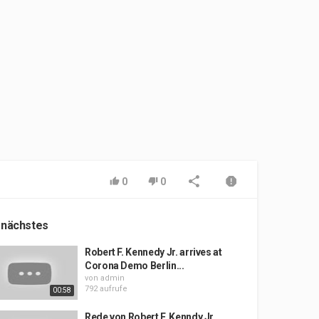
0
0
 nächstes
Robert F. Kennedy Jr. arrives at
Corona Demo Berlin...
von
admin
792 aufrufe
00:58
Rede von Robert F. Kenndy Jr.