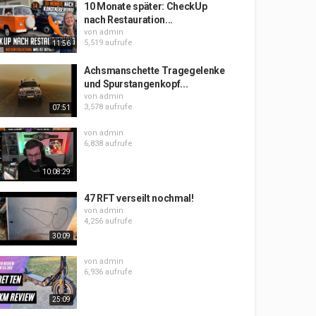
10 Monate später: CheckUp
nach Restauration...
von
admin
5,519 aufrufe
11:56
Achsmanschette Tragegelenke
und Spurstangenkopf...
von
admin
3,578 aufrufe
07:51
von
admin
6,838 aufrufe
10:08:29
47 RFT verseilt nochmal!
von
admin
4,256 aufrufe
30:09
von
admin
6,936 aufrufe
25:09