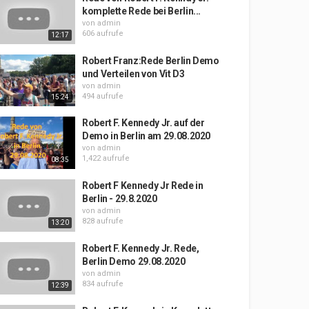
komplette Rede bei Berlin...
von
admin
606 aufrufe
12:17
Robert Franz:Rede Berlin Demo
und Verteilen von Vit D3
von
admin
494 aufrufe
15:24
Robert F. Kennedy Jr. auf der
Demo in Berlin am 29.08.2020
von
admin
1,422 aufrufe
08:35
Robert F Kennedy Jr Rede in
Berlin - 29.8.2020
von
admin
828 aufrufe
13:20
Robert F. Kennedy Jr. Rede,
Berlin Demo 29.08.2020
von
admin
834 aufrufe
12:39