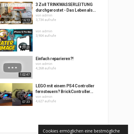
3 Zoll TRINKWASSERLEITUNG
durchgerostet - Das Leben als...
von
admin
3,734 aufrufe
16:13
von
admin
3,904 aufrufe
23:01
Einfach reparieren?!
von
admin
4,268 aufrufe
1:02:47
LEGO mit einem PS4 Controller
fernsteuern? BrickController...
von
admin
4,627 aufrufe
07:33
Cookies ermöglichen eine bestmögliche