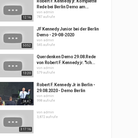
Robert F. Kennedy jr. Komplette
Rede bei Berlin Demo am...
von
admin
787 aufrufe
12:16
JF Kennedy Junior bei der Berlin
Demo - 29-08-2020
von
admin
545 aufrufe
50:52
Querdenken Demo 29.08.Rede
von Robert F. Kennedy jr. "Ich...
von
admin
579 aufrufe
13:20
Robert F. Kennedy Jr in Berlin -
29.08.2020 - Demo Berlin
von
admin
998 aufrufe
04:47
von
admin
3,872 aufrufe
3:17:16