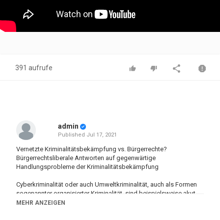
391 aufrufe
admin
Published
Jul 17, 2021
Vernetzte Kriminalitätsbekämpfung vs. Bürgerrechte?
Bürgerrechtsliberale Antworten auf gegenwärtige
Handlungsprobleme der Kriminalitätsbekämpfung
Cyberkriminalität oder auch Umweltkriminalität, auch als Formen
sogenannter organisierter Kriminalität, sind beispielsweise akut
gegenwärtige Handlungsproblemfelder der
MEHR ANZEIGEN
Kriminalitätsbekämpfung; Problemfelder, die oftmals eine stärker
vernetzte Kriminalitätsbekämpfung zu erfordern scheinen – ein