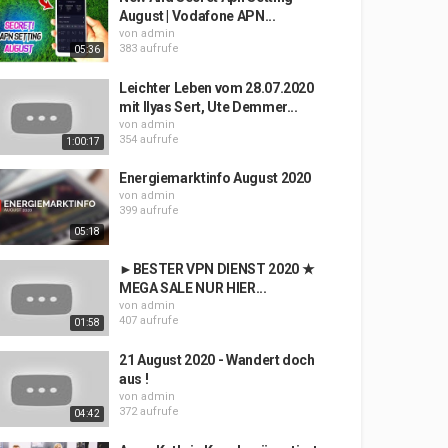
August | Vodafone APN...
von
admin
383 aufrufe
05:36
Leichter Leben vom 28.07.2020
mit Ilyas Sert, Ute Demmer...
von
admin
354 aufrufe
1:00:17
Energiemarktinfo August 2020
von
admin
399 aufrufe
05:18
►BESTER VPN DIENST 2020 ★
MEGA SALE NUR HIER...
von
admin
407 aufrufe
01:58
21 August 2020 - Wandert doch
aus !
von
admin
372 aufrufe
04:42