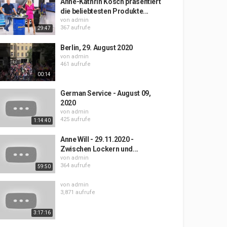
Anne-Kathrin Kosch präsentiert
die beliebtesten Produkte...
von
admin
367 aufrufe
29:47
Berlin, 29. August 2020
von
admin
461 aufrufe
00:14
German Service - August 09,
2020
von
admin
425 aufrufe
1:14:40
Anne Will - 29.11.2020 -
Zwischen Lockern und...
von
admin
364 aufrufe
59:50
von
admin
3,871 aufrufe
3:17:16