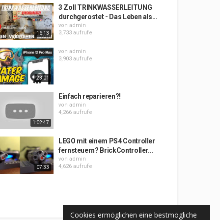
3 Zoll TRINKWASSERLEITUNG
durchgerostet - Das Leben als...
von
admin
3,733 aufrufe
16:13
von
admin
3,903 aufrufe
23:01
Einfach reparieren?!
von
admin
4,266 aufrufe
1:02:47
LEGO mit einem PS4 Controller
fernsteuern? BrickController...
von
admin
4,626 aufrufe
07:33
Cookies ermöglichen eine bestmögliche