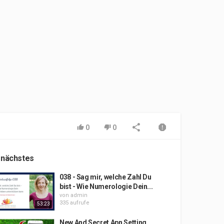
0
0
 nächstes
038 - Sag mir, welche Zahl Du
bist - Wie Numerologie Dein...
von
admin
335 aufrufe
53:23
New And Secret Apn Setting