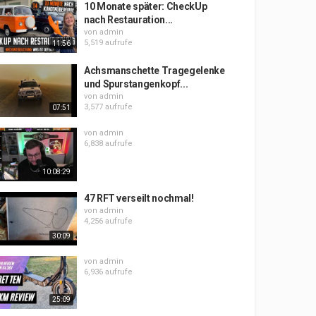
10 Monate später: CheckUp
nach Restauration...
von
admin
5,519 aufrufe
11:56
Achsmanschette Tragegelenke
und Spurstangenkopf...
von
admin
3,577 aufrufe
07:51
von
admin
6,838 aufrufe
10:08:29
47 RFT verseilt nochmal!
von
admin
4,256 aufrufe
30:09
von
admin
6,936 aufrufe
25:09