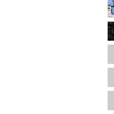
 und Numerologie, Host der "Beyond with Anne" Show auf Youtube und Co
eine Leidenschaften. In dieser Zeit in der wir leben ist es unsere
 nur wenn wir unsere innerer Welt verändern, können wir die Welt im
n unser inneren Welt und unserer Seele, dann tauchen wir ein in die
kreieren. Auf dieser Reise können wir innerlich wachsen und erkennen,
enen Seele wieder zuzuhören und den Mut zu finden ihr zu folgen. Du
 glaube mir, sie ist unglaublich faszinierend und in Dir liegt soviel
hr.com
.apple.com/at/podcast/welt-von-beyond-podcast/id1507167120
otify.com/show/0VaqpifsyAhNDNUnsQ724
ungen