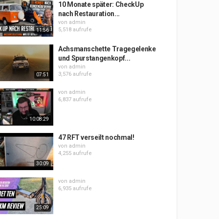
10 Monate später: CheckUp
nach Restauration...
von
admin
5,518 aufrufe
11:56
Achsmanschette Tragegelenke
und Spurstangenkopf...
von
admin
3,576 aufrufe
07:51
von
admin
6,837 aufrufe
10:08:29
47 RFT verseilt nochmal!
von
admin
4,255 aufrufe
30:09
von
admin
6,935 aufrufe
25:09