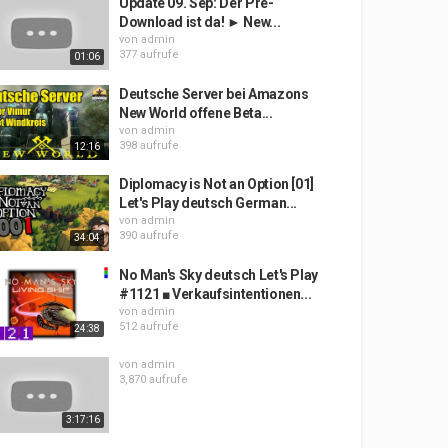
Update 09. Sep: Der Pre-
Download ist da! ► New...
von
admin
377 aufrufe
01:06
Deutsche Server bei Amazons
New World offene Beta...
von
admin
398 aufrufe
12:16
Diplomacy is Not an Option [01]
Let's Play deutsch German...
von
admin
390 aufrufe
34:04
No Man's Sky deutsch Let's Play
#1121 ■ Verkaufsintentionen...
von
admin
512 aufrufe
24:38
von
admin
3,870 aufrufe
3:17:16