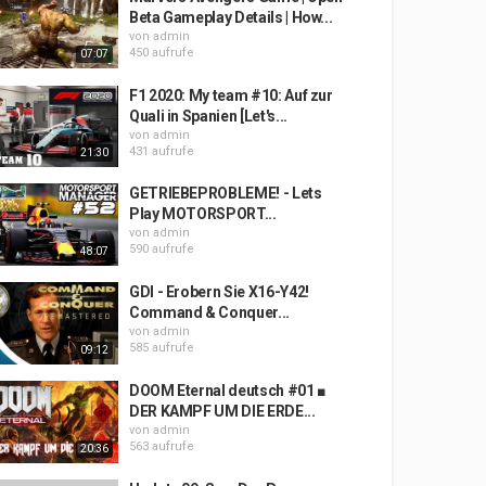
Beta Gameplay Details | How...
von
admin
450 aufrufe
07:07
F1 2020: My team #10: Auf zur
Quali in Spanien [Let's...
von
admin
431 aufrufe
21:30
GETRIEBEPROBLEME! - Lets
Play MOTORSPORT...
von
admin
590 aufrufe
48:07
GDI - Erobern Sie X16-Y42!
Command & Conquer...
von
admin
585 aufrufe
09:12
DOOM Eternal deutsch #01 ■
DER KAMPF UM DIE ERDE...
von
admin
563 aufrufe
20:36