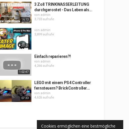
3 Zoll TRINKWASSERLEITUNG
durchgerostet - Das Leben als...
von
admin
3,733 aufrufe
16:13
von
admin
3,899 aufrufe
23:01
Einfach reparieren?!
von
admin
4,266 aufrufe
1:02:47
LEGO mit einem PS4 Controller
fernsteuern? BrickController...
von
admin
4,626 aufrufe
07:33
Cookies ermöglichen eine bestmögliche