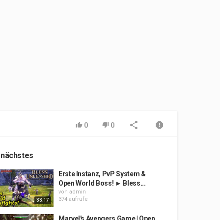
0
0
 nächstes
Erste Instanz, PvP System &
Open World Boss! ► Bless...
von
admin
374 aufrufe
33:17
Marvel's Avengers Game | Open