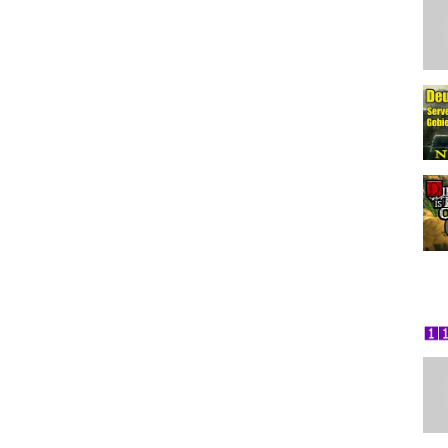
l/UCVwucH8l-vvlXT8aRn2IGmw?sub_confirmation=1
0?lang=de
layDeutsch #LetsPlay #Gameplay #Deutsch #German #JayDee1974