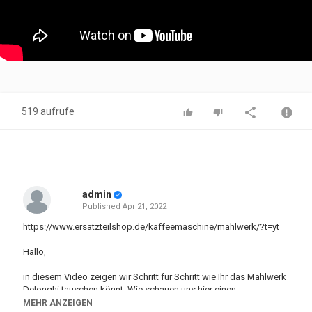
519 aufrufe
admin
Published
Apr 21, 2022
https://www.ersatzteilshop.de/kaffeemaschine/mahlwerk/?t=yt
Hallo,
in diesem Video zeigen wir Schritt für Schritt wie Ihr das Mahlwerk
Delonghi tauschen könnt. Wie schauen uns hier einen
Kaffeeautomaten der DELONGHI ECAM Serie an. Wir öffnen
MEHR ANZEIGEN