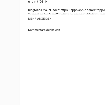
und mit iOS 14!
Ringtones Maker laden:
https://apps.apple.com/at/app/
Garageband laden:
https://apps.apple.com/de/app/gar
MEHR ANZEIGEN
✶ iPhone 12 Magsafe Case kaufen*:
https://amzn.to/3ni
▶️ Kostenlos abonnieren:
https://bit.ly/32eC5AR
Kommentare deaktiviert.
Kategorien
Muss man wissen