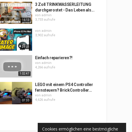
3 Zoll TRINKWASSERLEITUNG
durchgerostet - Das Leben als...
von
admin
3,733 aufrufe
16:13
von
admin
3,902 aufrufe
23:01
Einfach reparieren?!
von
admin
4,266 aufrufe
1:02:47
LEGO mit einem PS4 Controller
fernsteuern? BrickController...
von
admin
4,626 aufrufe
07:33
Cookies ermöglichen eine bestmögliche