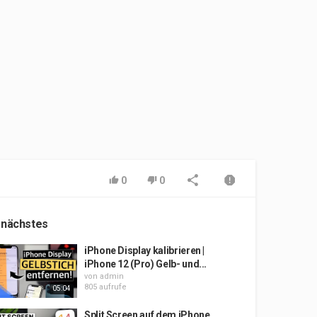
0
0
 nächstes
iPhone Display kalibrieren |
iPhone 12 (Pro) Gelb- und...
von
admin
805 aufrufe
05:04
Split Screen auf dem iPhone