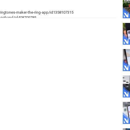
ringtones-maker-the-ring-app/id1358107315
ageband/id408709785
2IRT
✶