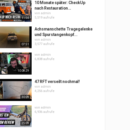
10 Monate später: CheckUp
nach Restauration...
von
admin
5,519 aufrufe
11:56
Achsmanschette Tragegelenke
und Spurstangenkopf...
von
admin
3,577 aufrufe
07:51
von
admin
6,838 aufrufe
10:08:29
47 RFT verseilt nochmal!
von
admin
4,256 aufrufe
30:09
von
admin
6,936 aufrufe
25:09