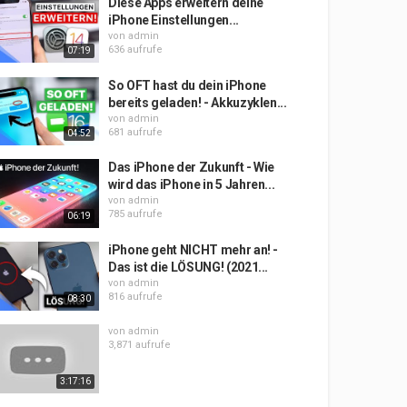
Diese Apps erweitern deine
iPhone Einstellungen...
von
admin
636 aufrufe
07:19
So OFT hast du dein iPhone
bereits geladen! - Akkuzyklen...
von
admin
681 aufrufe
04:52
Das iPhone der Zukunft - Wie
wird das iPhone in 5 Jahren...
von
admin
785 aufrufe
06:19
iPhone geht NICHT mehr an! -
Das ist die LÖSUNG! (2021...
von
admin
816 aufrufe
08:30
von
admin
3,871 aufrufe
3:17:16