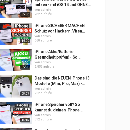
nutzen - mit iOS 14 und OHNE...
von
admin
782 aufrufe
05:00
iPhone SICHERER MACHEN!
Schutz vor Hackern, Viren...
von
admin
568 aufrufe
16:00
iPhone Akku/Batterie
Gesundheit prüfen! - So...
von
admin
5,856 aufrufe
05:20
Das sind die NEUEN iPhone 13
Modelle (Mini, Pro, Max) -...
von
admin
722 aufrufe
08:03
iPhone Speicher voll? So
kannst du deinen iPhone...
von
admin
812 aufrufe
10:15