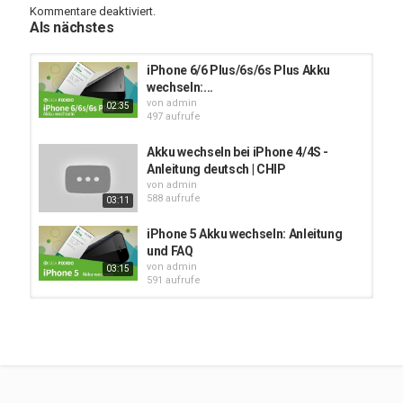
Kommentare deaktiviert.
Euer
iNsideM.ac
Team
Als nächstes
Kategorien
PC (Windows/Mac/Linux) Anleitungen
iPhone 6/6 Plus/6s/6s Plus Akku
wechseln:...
von
admin
02:35
497 aufrufe
Akku wechseln bei iPhone 4/4S -
Anleitung deutsch | CHIP
von
admin
588 aufrufe
03:11
iPhone 5 Akku wechseln: Anleitung
und FAQ
von
admin
03:15
591 aufrufe
iPhone 5 Akku wechseln, Tauschen,
Reparieren und Anleitung -...
von
admin
03:25
762 aufrufe
Akku wechseln beim iPhone 5 / 5S