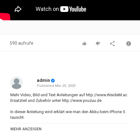
590 aufrufe
admin
Published
Mar 29, 2020
Mehr Video, Bild und Text Anleitungen auf
http://www.iNsideM.ac
Ersatzteil und Zubehör unter
http://www.youzuu.de
In dieser Anleitung wird erklärt wie man den Akku beim iPhone 5
tauscht.
Originale Akkus für das iPhone 5 findest du hier:
MEHR ANZEIGEN