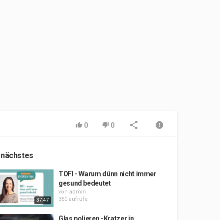
0
0
 nächstes
TOFI - Warum dünn nicht immer
gesund bedeutet
von
admin
350 aufrufe
37:47
Glas polieren -Kratzer in