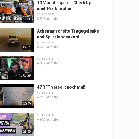
10 Monate später: CheckUp
nach Restauration...
von
admin
5,518 aufrufe
11:56
Achsmanschette Tragegelenke
und Spurstangenkopf...
von
admin
3,576 aufrufe
07:51
von
admin
6,837 aufrufe
10:08:29
47 RFT verseilt nochmal!
von
admin
4,255 aufrufe
30:09
von
admin
6,935 aufrufe
25:09