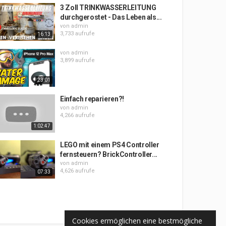
3 Zoll TRINKWASSERLEITUNG
durchgerostet - Das Leben als...
von
admin
3,733 aufrufe
16:13
von
admin
3,899 aufrufe
23:01
Einfach reparieren?!
von
admin
4,266 aufrufe
1:02:47
LEGO mit einem PS4 Controller
fernsteuern? BrickController...
von
admin
4,626 aufrufe
07:33
Cookies ermöglichen eine bestmögliche