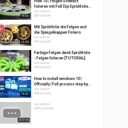
How To | Felgen Schwarz
folieren mit Full Dip Sprühfolie...
von
admin
368 aufrufe
15:54
Mit Sprühfolie die Felgen und
die Spiegelkappen Foliern
von
admin
400 aufrufe
15:00
Farbige Felgen dank Sprühfolie
- Felgen folieren [TUTORIAL]
von
admin
590 aufrufe
12:16
How to install windows 10 |
Officially | Full process step by...
von
admin
438 aufrufe
14:32
von
admin
3,870 aufrufe
3:17:16