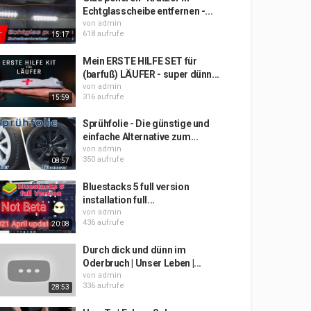
Echtglasscheibe entfernen -...
von
admin
618 aufrufe
15:17
Mein ERSTE HILFE SET für
(barfuß) LÄUFER - super dünn...
von
admin
316 aufrufe
15:59
Sprühfolie - Die günstige und
einfache Alternative zum...
von
admin
350 aufrufe
08:57
Bluestacks 5 full version
installation full...
von
admin
436 aufrufe
20:08
Durch dick und dünn im
Oderbruch | Unser Leben |...
von
admin
336 aufrufe
28:53