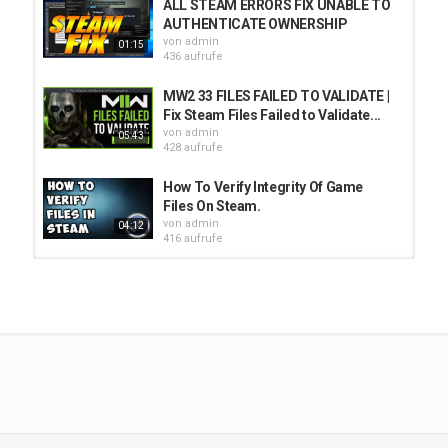
ALL STEAM ERRORS FIX UNABLE TO
AUTHENTICATE OWNERSHIP
von
admin
01:15
436 aufrufe
MW2 33 FILES FAILED TO VALIDATE |
Fix Steam Files Failed to Validate...
von
admin
05:43
428 aufrufe
How To Verify Integrity Of Game
Files On Steam.
von
admin
04:12
416 aufrufe
How to Fix Steam Was Unable To
Sync Your Files (2022)
von
admin
364 aufrufe
02:43
How to fix steam corrupted game
files!!!!
von
admin
02:10
551 aufrufe