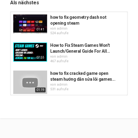
Als nächstes
Steam
how to fix geometry dash not
opening steam
von
admin
01:41
524 aufrufe
How to Fix Steam Games Won't
Launch/General Guide For All...
von
admin
07:55
467 aufrufe
how to fix cracked game open
steam hướng dẫn sửa lỗi games...
von
admin
531 aufrufe
01:19
Steam Not Opening on Mac FIX!!
von
admin
696 aufrufe
01:21
GeometryDash How To Fix Not
Opening (Steam)