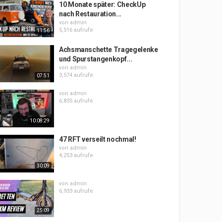
10 Monate später: CheckUp
nach Restauration...
von
admin
5,516 aufrufe
11:56
Achsmanschette Tragegelenke
und Spurstangenkopf...
von
admin
3,574 aufrufe
07:51
von
admin
6,835 aufrufe
10:08:29
47 RFT verseilt nochmal!
von
admin
4,253 aufrufe
30:09
von
admin
6,933 aufrufe
25:09