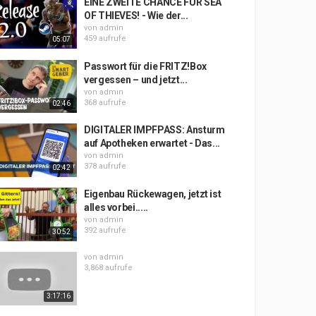
EINE ZWEITE CHANCE FÜR SEA
OF THIEVES! - Wie der...
von
admin
459 aufrufe
05:07
Passwort für die FRITZ!Box
vergessen – und jetzt...
von
admin
368 aufrufe
02:46
DIGITALER IMPFPASS: Ansturm
auf Apotheken erwartet - Das...
von
admin
378 aufrufe
02:42
Eigenbau Rückewagen, jetzt ist
alles vorbei.....
von
admin
392 aufrufe
30:52
von
admin
3,868 aufrufe
3:17:16