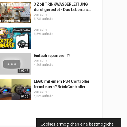
3 Zoll TRINKWASSERLEITUNG
durchgerostet - Das Leben als...
von
admin
3,731 aufrufe
16:13
von
admin
3,896 aufrufe
23:01
Einfach reparieren?!
von
admin
4,265 aufrufe
1:02:47
LEGO mit einem PS4 Controller
fernsteuern? BrickController...
von
admin
4,625 aufrufe
07:33
Cookies ermöglichen eine bestmögliche