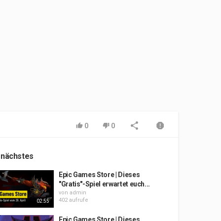
0
0
 nächstes
Epic Games Store | Dieses
"Gratis"-Spiel erwartet euch...
von
admin
402 aufrufe
02:55
Epic Games Store | Dieses