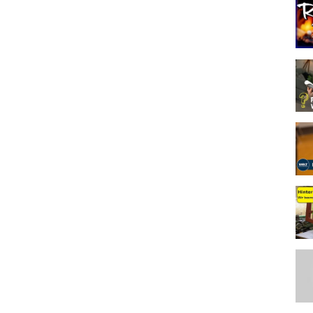
x Next ➤
http://bit.ly/XboxNextYT
GamePassYT
/XboxTippsYT
DACHabo
ndows10 #Steam