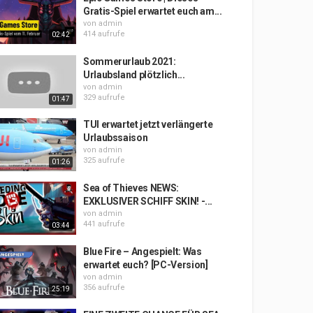
Gratis-Spiel erwartet euch am...
von
admin
414 aufrufe
02:42
Sommerurlaub 2021:
Urlaubsland plötzlich...
von
admin
329 aufrufe
01:47
TUI erwartet jetzt verlängerte
Urlaubssaison
von
admin
325 aufrufe
01:26
Sea of Thieves NEWS:
EXKLUSIVER SCHIFF SKIN! -...
von
admin
441 aufrufe
03:44
Blue Fire – Angespielt: Was
erwartet euch? [PC-Version]
von
admin
356 aufrufe
25:19