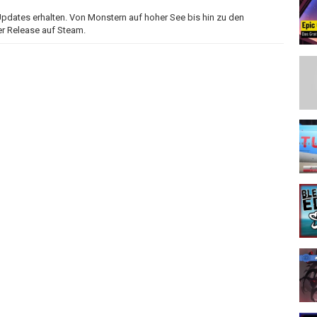
 Updates erhalten. Von Monstern auf hoher See bis hin zu den
er Release auf Steam.
u jetzt der perfekte Zeitpunkt ist einzusteigen & welche Updates
ea of Thieves.
rft einmal einen Blick in unserer Sea of Thieves Playlist ➤