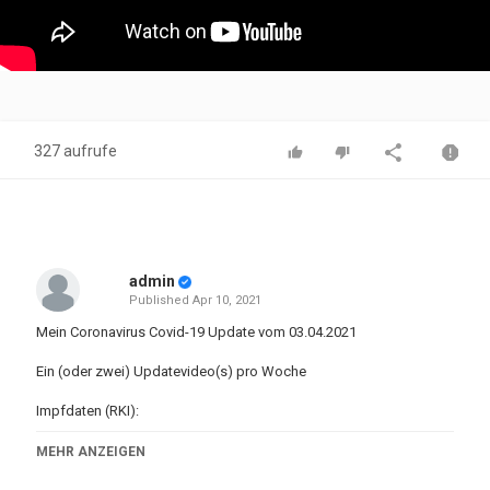
327 aufrufe
admin
Published
Apr 10, 2021
Mein Coronavirus Covid-19 Update vom 03.04.2021
Ein (oder zwei) Updatevideo(s) pro Woche
Impfdaten (RKI):
https://www.rki.de/DE/Content/InfAZ/N/Neuartiges_Coronavirus/Daten
MEHR ANZEIGEN
Tab.html