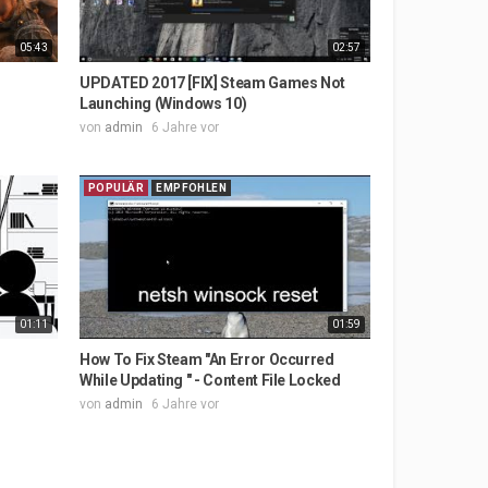
05:43
02:57
UPDATED 2017 [FIX] Steam Games Not
Launching (Windows 10)
von
admin
6 Jahre vor
POPULÄR
EMPFOHLEN
01:11
01:59
How To Fix Steam "An Error Occurred
While Updating " - Content File Locked
von
admin
6 Jahre vor