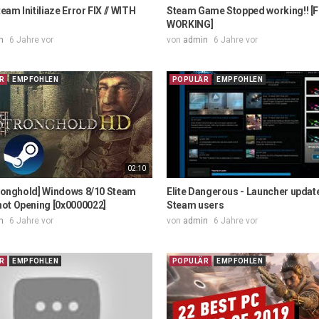
am Initiliaze Error FIX // WITH
Steam Game Stopped working!! [F
WORKING]
n
6 Jahre vor
von
admin
6 Jahre vor
R
EMPFOHLEN
POPULÄR
EMPFOHLEN
02:10
tronghold] Windows 8/10 Steam
Elite Dangerous - Launcher update 
ot Opening [0x0000022]
Steam users
n
6 Jahre vor
von
admin
6 Jahre vor
R
EMPFOHLEN
POPULÄR
EMPFOHLEN