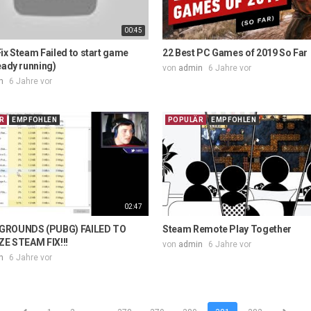
00:45
ix Steam Failed to start game
22 Best PC Games of 2019 So Far
eady running)
von
admin
6 Jahre vor
n
6 Jahre vor
R
EMPFOHLEN
POPULÄR
EMPFOHLEN
02:47
GROUNDS (PUBG) FAILED TO
Steam Remote Play Together
ZE STEAM FIX!!!
von
admin
6 Jahre vor
n
6 Jahre vor