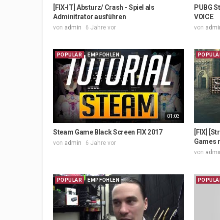
[FIX-IT] Absturz/ Crash - Spiel als
PUBG Ste
Adminitrator ausführen
VOICE
von
admin
6 Jahre vor
von
admi
POPULÄR
EMPFOHLEN
POPULÄ
01:03
Steam Game Black Screen FIX 2017
[FIX] [S
Games n
von
admin
6 Jahre vor
von
admi
POPULÄR
EMPFOHLEN
POPULÄ