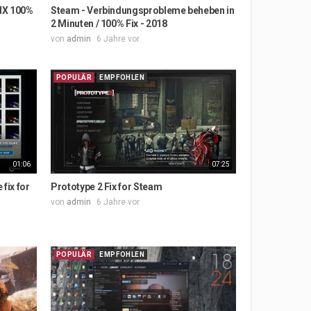
IX 100%
Steam - Verbindungsprobleme beheben in
2 Minuten / 100% Fix - 2018
von
admin
6 Jahre vor
POPULÄR
EMPFOHLEN
01:06
07:25
fix for
Prototype 2 Fix for Steam
von
admin
6 Jahre vor
POPULÄR
EMPFOHLEN