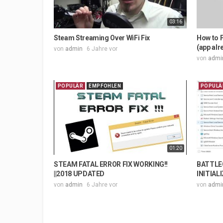
03:16
Steam Streaming Over WiFi Fix
How to F
(app alr
von
admin
6 Jahre vor
von
admi
POPULÄR
EMPFOHLEN
POPULÄ
01:20
STEAM FATAL ERROR FIX WORKING!!
BATTLE
||2018 UPDATED
INITIALI
von
admin
6 Jahre vor
von
admi