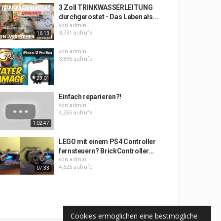
3 Zoll TRINKWASSERLEITUNG
durchgerostet - Das Leben als...
von
admin
3,731 aufrufe
16:13
von
admin
3,896 aufrufe
23:01
Einfach reparieren?!
von
admin
4,265 aufrufe
1:02:47
LEGO mit einem PS4 Controller
fernsteuern? BrickController...
von
admin
4,625 aufrufe
07:33
Cookies ermöglichen eine bestmögliche