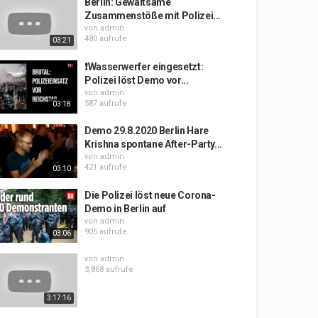
Berlin: Gewaltsame
Zusammenstöße mit Polizei...
von
admin
480 aufrufe
03:21
❗Wasserwerfer eingesetzt:
Polizei löst Demo vor...
von
admin
587 aufrufe
03:18
Demo 29.8.2020 Berlin Hare
Krishna spontane After-Party...
von
admin
421 aufrufe
03:10
Die Polizei löst neue Corona-
Demo in Berlin auf
von
admin
905 aufrufe
03:06
von
admin
3,868 aufrufe
3:17:16