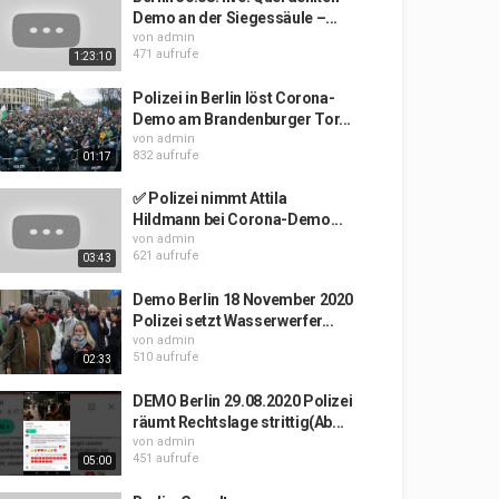
Demo an der Siegessäule –...
von
admin
471 aufrufe
1:23:10
Polizei in Berlin löst Corona-
Demo am Brandenburger Tor...
von
admin
832 aufrufe
01:17
✅ Polizei nimmt Attila
Hildmann bei Corona-Demo...
von
admin
621 aufrufe
03:43
Demo Berlin 18 November 2020
Polizei setzt Wasserwerfer...
von
admin
510 aufrufe
02:33
DEMO Berlin 29.08.2020 Polizei
räumt Rechtslage strittig(Ab...
von
admin
451 aufrufe
05:00