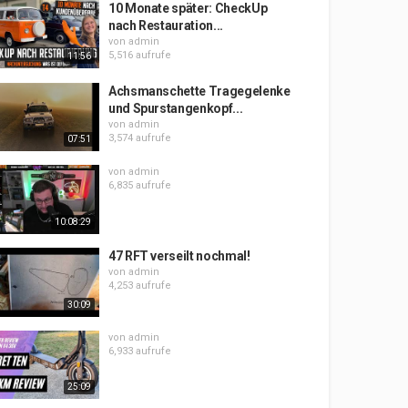
10 Monate später: CheckUp
nach Restauration...
von
admin
5,516 aufrufe
11:56
Achsmanschette Tragegelenke
und Spurstangenkopf...
von
admin
3,574 aufrufe
07:51
von
admin
6,835 aufrufe
10:08:29
47 RFT verseilt nochmal!
von
admin
4,253 aufrufe
30:09
von
admin
6,933 aufrufe
25:09