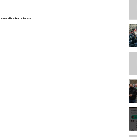
sundheits Tipps
de
,
demonstranten
,
coronapolitik
,
coronavirus
,
reichstag