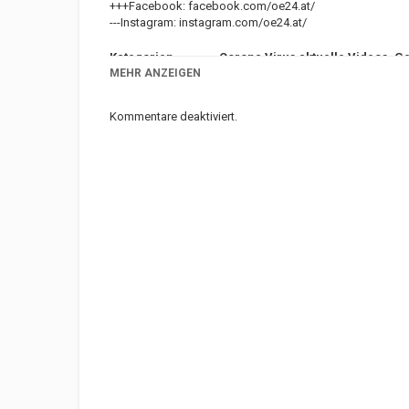
+++Facebook:
facebook.com/oe24.at/
---Instagram:
instagram.com/oe24.at/
Kategorien
Corona Virus aktuelle Videos
Ge
Suchwörter
MEHR ANZEIGEN
berlin
,
demo
,
samstag
,
tausen
Kommentare deaktiviert.