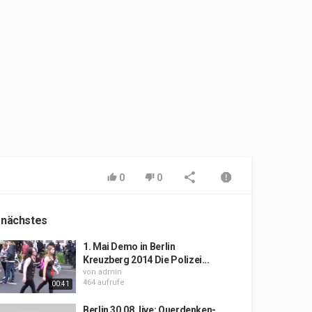
0
0
 nächstes
1. Mai Demo in Berlin
Kreuzberg 2014 Die Polizei...
von
admin
464 aufrufe
00:41
Berlin 30.08. live: Querdenken-