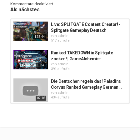
Steam
Kommentare deaktiviert.
Als nächstes
Live: SPLITGATE Content Creator! -
Splitgate Gameplay Deutsch
von
admin
1:33:44
517 aufrufe
Ranked TAKEDOWN in Splitgate
zocken! | GameAlchemist
von
admin
13:56
391 aufrufe
Die Deutschen regeln das! Paladins
Corvus Ranked Gameplay German...
von
admin
434 aufrufe
07:16
Live: Ranked und Multiplayer
grinden - Splitgate Gameplay...
von
admin
4:27:57
447 aufrufe
SPLITGATE LIVE RANKED GRIND |