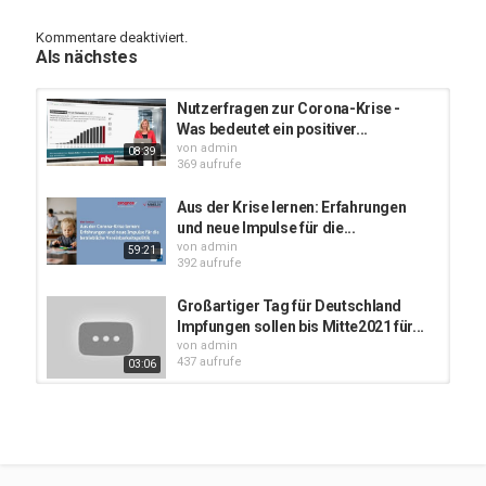
Kategorien
Corona Virus aktuelle Videos
Gesundheits Tipps
Kommentare deaktiviert.
Suchwörter
Als nächstes
coronavirus
,
covid19
,
deutschland
,
aktuell
,
info
,
finanzhilfe
Nutzerfragen zur Corona-Krise -
Was bedeutet ein positiver...
von
admin
08:39
369 aufrufe
Aus der Krise lernen: Erfahrungen
und neue Impulse für die...
von
admin
59:21
392 aufrufe
Großartiger Tag für Deutschland
Impfungen sollen bis Mitte2021 für...
von
admin
437 aufrufe
03:06
Was bedeutet die Corona-Krise für
Menschen am Rand der...
von
admin
14:18
437 aufrufe