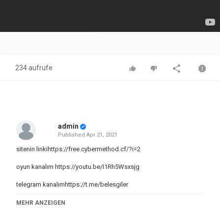
234 aufrufe
admin
Published
Apr 21, 2021
sitenin linkihttps://free.cybermethod.cf/?i=2
oyun kanalım
https://youtu.be/I1Rh5Wsxsjg
telegram kanalımhttps://t.me/belesgiler
MEHR ANZEIGEN
ETİKET
bedava internet turkcell,