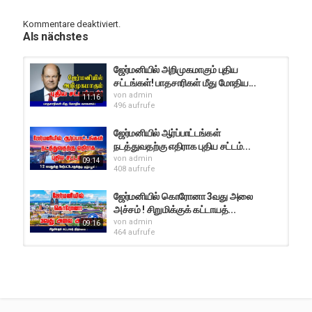
Gesundheits Tipps
Kommentare deaktiviert.
Als nächstes
ஜேர்மனியில் அறிமுகமாகும் புதிய
சட்டங்கள்! பாதசாரிகள் மீது மோதிய...
von
admin
11:16
496 aufrufe
ஜேர்மனியில் ஆர்ப்பாட்டங்கள்
நடத்துவதற்கு எதிராக புதிய சட்டம்...
von
admin
09:14
408 aufrufe
ஜேர்மனியில் கொரோனா 3வது அலை
அச்சம் ! சிறுமிக்குக் கட்டாயத்...
von
admin
09:16
464 aufrufe
ஜேர்மனியில் புதிய ஆட்சி வெளிநாட்டவரை
ஆதரிக்குமா? பெருமளவு...
von
admin
12:10
438 aufrufe