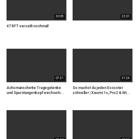
30:09
23:01
47 RFT verseilt nochmal!
07:51
31:24
Achsmanschette Tragegelenke
So machst du jeden Escooter
und Spurstangenkopf wechseln...
schneller | Xiaomi 1s, Pro2 & Mi...