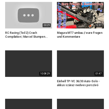
00:29
12:37
RC Racing (Teil 2) Crash
Magura MT7 umbau // eure Fragen
Compilation | Marcel Stumpen...
und Kommentare
10:08:29
01:47
Einhell TP-VC 36/30 Auto-Solo -
akkus száraz-nedves porszívó