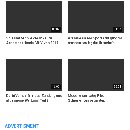
05:02
01:57
So ersetzen Sie die linke CV
Bremse Pajero Sport K90 gangbar
Achse bei Honda CR-V von 2017...
machen, wo lag die Ursache?
16:00
25:54
Derbi Vamos G | neue Zündung und
Modelleisenbahn, Piko
allgemeine Wartung | Teil 2
Schienenbus reparatur.
ADVERTISMENT