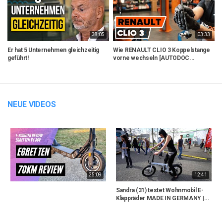
38:05
03:33
Er hat 5 Unternehmen gleichzeitig
Wie RENAULT CLIO 3 Koppelstange
H
geführt!
vorne wechseln [AUTODOC...
w
NEUE VIDEOS
25:09
12:41
Sandra (31) testet Wohnmobil E-
Klappräder MADE IN GERMANY |...