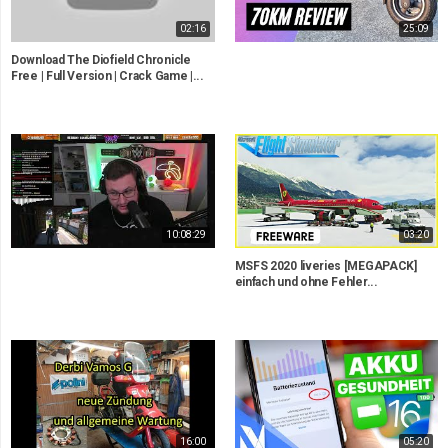
02:16
25:09
Download The Diofield Chronicle
Free | Full Version | Crack Game |...
10:08:29
03:20
MSFS 2020 liveries [MEGAPACK]
einfach und ohne Fehler...
16:00
05:20