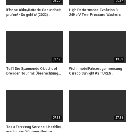
05:20
00:57
iPhone Akku/Batterie Gesundheit
High Performance Evolution 3
prüfen! - So geht's! (2022) |...
24Hp V-Twin Pressure Washers
59:12
13:53
Teil1 Die Spannende Oldschool
Wohnmobil Fahrzeugeinweisung
Dresden Tour mit Übernachtung...
Carado Sunlight #2 TÜREN...
07:53
27:31
Tesla Fahrzeug Service: Überblick,
was bei der Wartung alles zu...