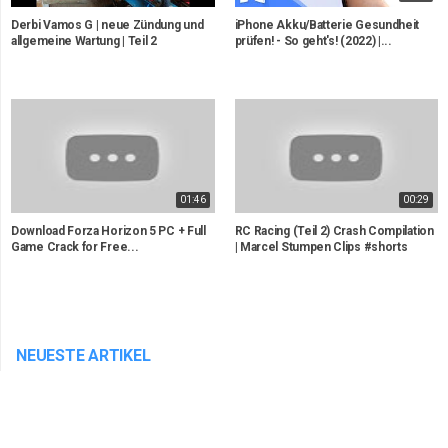
Derbi Vamos G | neue Zündung und
iPhone Akku/Batterie Gesundheit
allgemeine Wartung | Teil 2
prüfen! - So geht's! (2022) |...
01:46
00:29
Download Forza Horizon 5 PC + Full
RC Racing (Teil 2) Crash Compilation
Game Crack for Free...
| Marcel Stumpen Clips #shorts
NEUESTE ARTIKEL