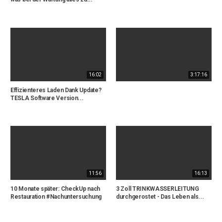
16:02
3:17:16
Effizienteres Laden Dank Update?
TESLA Software Version...
11:56
16:13
10 Monate später: CheckUp nach
3 Zoll TRINKWASSERLEITUNG
Restauration #Nachuntersuchung
durchgerostet - Das Leben als...